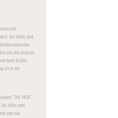
verbracht.
tzt, die Villen sind
 atemberaubenden
nten uns mit unseren
nd beim Grillen,
g als in der
ogement “THE VIEW”.
 les villas sont
avec une vue