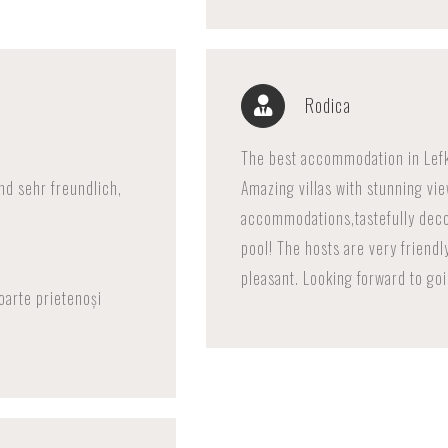
Rodica
The best accommodation in Lef
nd sehr freundlich,
Amazing villas with stunning vi
accommodations,tastefully decor
pool! The hosts are very friend
pleasant. Looking forward to go
foarte prietenoși