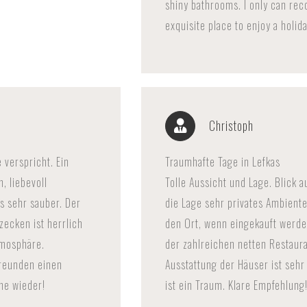
shiny bathrooms. I only can re
exquisite place to enjoy a holida
Christoph
e verspricht. Ein
Traumhafte Tage in Lefkas
, liebevoll
Tolle Aussicht und Lage. Blick 
es sehr sauber. Der
die Lage sehr privates Ambiente
zecken ist herrlich
den Ort, wenn eingekauft werd
tmosphäre.
der zahlreichen netten Restaur
Freunden einen
Ausstattung der Häuser ist sehr
ne wieder!
ist ein Traum. Klare Empfehlung