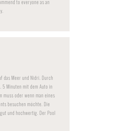
commend to everyone as an
y.
auf das Meer und Nidri. Durch
. 5 Minuten mit dem Auto in
en muss oder wenn man eines
ants besuchen möchte. Die
 gut und hochwertig. Der Pool
!