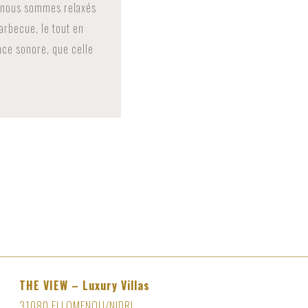
s nous sommes relaxés
barbecue, le tout en
nce sonore, que celle
THE VIEW – Luxury Villas
31080 ELLOMENOU/NIDRI