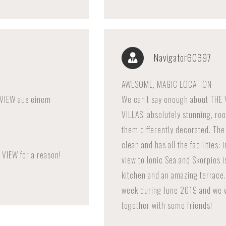
Navigator60697
AWESOME, MAGIC LOCATION
E VIEW aus einem
We can’t say enough about TH
VILLAS, absolutely stunning, roo
them differently decorated. The p
clean and has all the facilities: 
E VIEW for a reason!
view to Ionic Sea and Skorpios i
kitchen and an amazing terrace
week during June 2019 and we w
together with some friends!