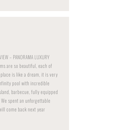
E VIEW – PANORAMA LUXURY
ms are so beautiful, each of
lace is like a dream, it is very
infinity pool with incredible
sland, barbecue, fully equipped
. We spent an unforgettable
ill come back next year