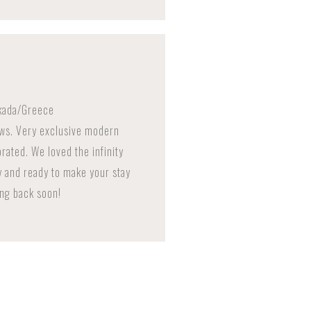
kada/Greece
ews. Very exclusive modern
ated. We loved the infinity
ly and ready to make your stay
ing back soon!